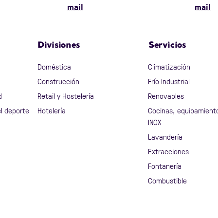
mail
mail
Divisiones
Servicios
Doméstica
Climatización
Construcción
Frío Industrial
d
Retail y Hostelería
Renovables
l deporte
Hotelería
Cocinas, equipamient
INOX
Lavandería
Extracciones
Fontanería
Combustible