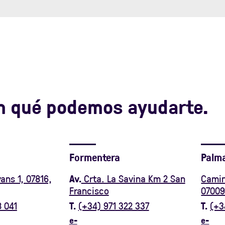
n qué podemos ayudarte.
Formentera
Palma
Av.
ans 1, 07816,
Crta. La Savina Km 2 San
Camin
Francisco
07009
T.
T.
 041
(+34) 971 322 337
(+3
e-
e-