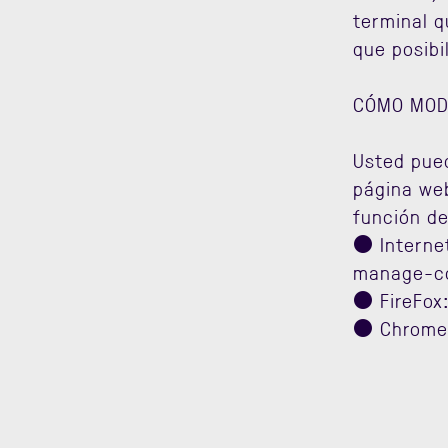
terminal q
que posibi
CÓMO MODI
Usted pued
página web
función d
● Interne
manage-co
● FireFox
● Chrome: