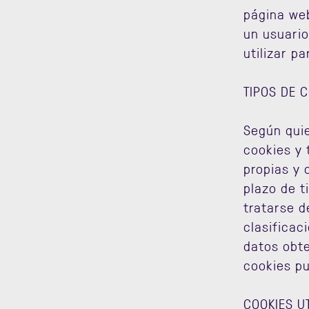
página we
un usuario
utilizar p
TIPOS DE C
Según quie
cookies y 
propias y 
plazo de 
tratarse d
clasificac
datos obte
cookies pu
COOKIES U