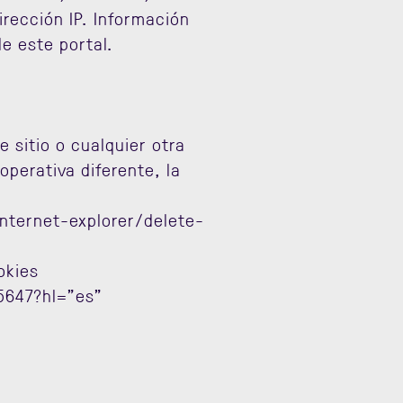
irección IP. Información
e este portal.
e sitio o cualquier otra
perativa diferente, la
nternet-explorer/delete-
okies
5647?hl="es"